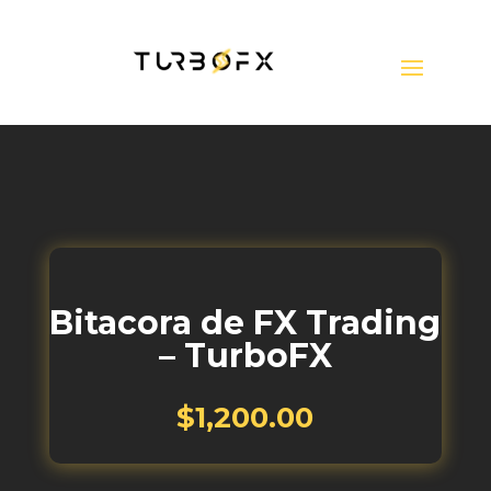
Bitacora de FX Trading
– TurboFX
$
1,200.00